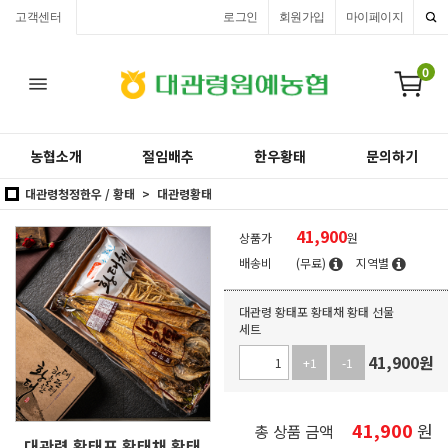
고객센터
로그인
회원가입
마이페이지
0
농협소개
절임배추
한우황태
문의하기
대관령청정한우 / 황태
대관령황태
41,900
상품가
원
배송비
(무료)
지역별
대관령 황태포 황태채 황태 선물
세트
41,900
원
+1
-1
41,900
원
총 상품 금액
대관령 황태포 황태채 황태