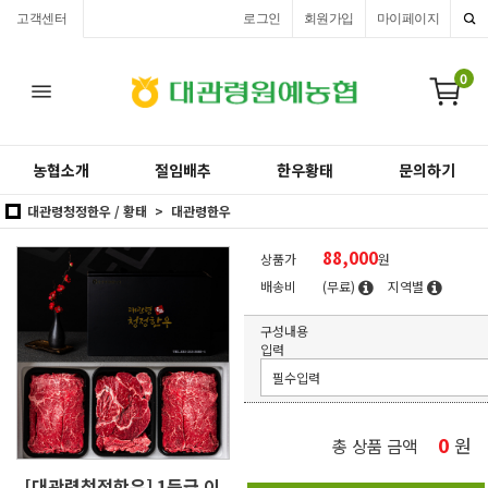
고객센터
로그인
회원가입
마이페이지
0
농협소개
절임배추
한우황태
문의하기
대관령청정한우 / 황태
대관령한우
88,000
상품가
원
배송비
(무료)
지역별
구성내용
입력
0
원
총 상품 금액
[대관령청정한우] 1등급 이