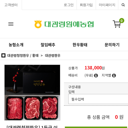
고객센터
로그인
회원가입
마이페이지
0
농협소개
절임배추
한우황태
문의하기
대관령청정한우 / 황태
대관령한우
138,000
상품가
원
배송비
(무료)
지역별
구성내용
입력
0
원
총 상품 금액
[대관령청정한우] 1등급 이