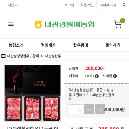
고객센터
로그인
회원가입
마이페이지
0
농협소개
절임배추
한우황태
문의하기
대관령청정한우 / 황태
대관령한우
208,000
상품가
원
배송비
(무료)
지역별
[대관령청정한우] 1등급 이상 명
품 소갈비 3구 2.4kg 한우선물세
트
208,000
원
+1
-1
[대관령청정한우] 1등급 이
208,000
원