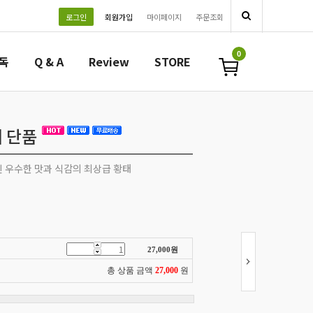
로그인
회원가입
마이페이지
주문조회
0
필독
Q & A
Review
STORE
미 단품
 우수한 맛과 식감의 최상급 황태
27,000
원
총 상품 금액
27,000
원