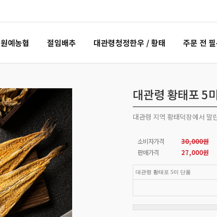
령원예농협
절임배추
대관령청정한우 / 황태
주문 전 
대관령 황태포 5
대관령 지역 황태덕장에서 말린
소비자가격
30,000원
판매가격
27,000
원
대관령 황태포 5미 단품