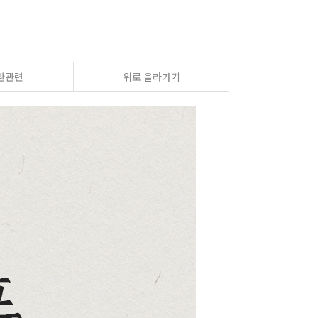
환관련
위로 올라가기