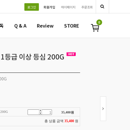
로그인
회원가입
마이페이지
주문조회
0
필독
Q & A
Review
STORE
1등급 이상 등심 200G
00G
200G
35,400
원
총 상품 금액
35,400
원