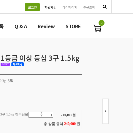
로그인
회원가입
마이페이지
주문조회
0
필독
Q & A
Review
STORE
등급 이상 등심 3구 1.5kg
0g 3팩
3구 1.5kg 한우선물세트
240,000
원
총 상품 금액
240,000
원