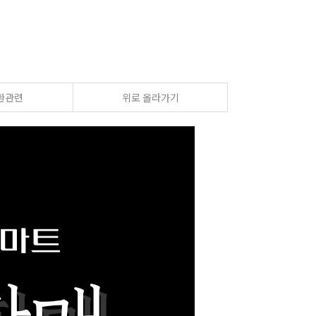
환관련
위로 올라가기