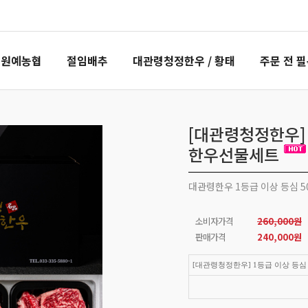
령원예농협
절임배추
대관령청정한우 / 황태
주문 전 
[대관령청정한우] 1
한우선물세트
대관령한우 1등급 이상 등심 50
소비자가격
260,000원
판매가격
240,000
원
[대관령청정한우] 1등급 이상 등심 