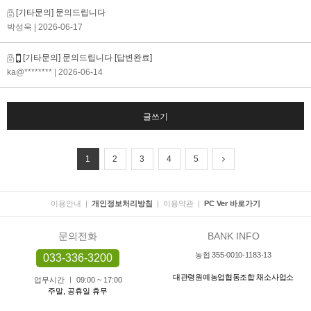
[기타문의] 문의드립니다
박성욱
| 2026-06-17
[기타문의] 문의드립니다
[답변완료]
ka@********
| 2026-06-14
글쓰기
1
2
3
4
5
이용안내
|
개인정보처리방침
|
이용약관
|
PC Ver 바로가기
문의전화
BANK INFO
농협 355-0010-1183-13
033-336-3200
대관령원예농업협동조합 채소사업소
업무시간 ㅣ 09:00 ~ 17:00
주말, 공휴일 휴무