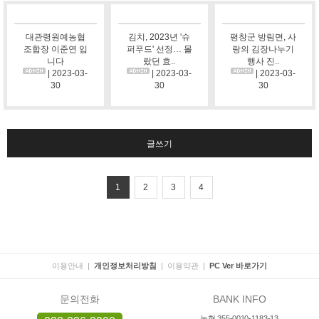
대관령원예농협
김치, 2023년 '슈
평창군 방림면, 사
조합장 이준연 입
퍼푸드' 선정… 몰
랑의 김장나누기
니다
랐던 효..
행사 진..
| 2023-03-
| 2023-03-
| 2023-03-
30
30
30
글쓰기
1
2
3
4
이용안내
|
개인정보처리방침
|
이용약관
|
PC Ver 바로가기
문의전화
BANK INFO
농협 355-0010-1183-13