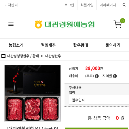
고객센터
로그인
회원가입
마이페이지
0
농협소개
절임배추
한우황태
문의하기
대관령청정한우 / 황태
대관령한우
88,000
상품가
원
배송비
(무료)
지역별
구성내용
입력
0
원
총 상품 금액
[대관령청정한우] 1등급 이