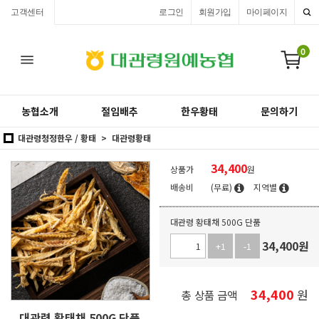
고객센터
로그인
회원가입
마이페이지
0
농협소개
절임배추
한우황태
문의하기
대관령청정한우 / 황태
대관령황태
34,400
상품가
원
배송비
(무료)
지역별
대관령 황태채 500G 단품
34,400
원
+1
-1
34,400
원
총 상품 금액
대관령 황태채 500G 단품