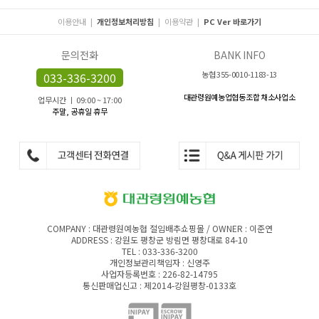
이용안내
|
개인정보처리방침
|
이용약관
|
PC Ver 바로가기
문의전화
BANK INFO
농협 355-0010-1183-13
033-336-3200
대관령원예농업협동조합 채소사업소
업무시간 ㅣ 09:00 ~ 17:00
주말, 공휴일 휴무
COMPANY : 대관령원예농협 절임배추쇼핑몰 / OWNER : 이준연
ADDRESS : 강원도 평창군 방림면 평창대로 84-10
TEL : 033-336-3200
개인정보관리책임자 : 신영주
사업자등록번호 : 226-82-14795
통신판매업신고 : 제2014-강원평창-0133호